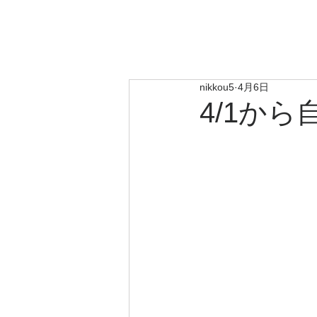
​日
総合コンサルタ
ホーム
業務運営方針
nikkou5
4月6日
4/1か