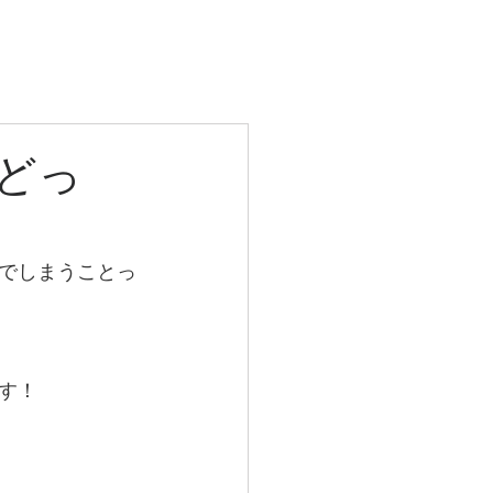
More
どっ
でしまうことっ
す！