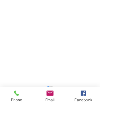
お客さまの声
Phone
Email
Facebook
当社では業務品質
なげるために、お
コメント
寄せられたお褒め
談、要望、苦情の
「お客さまの声」
コメントを追加…
4/1から自転車の違反に