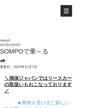
日光
総合コンサルタントの
​日
商事有限会社
nikkou5
2023年10月6日
SOMPOで乗～る
🚙
更新日：
2023年12月7日
＼損保ジャパンではリースカー
の取扱いもおこなっております
／
　★車検を受けずに新しい