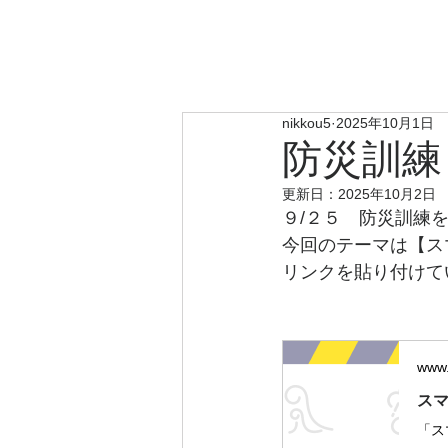
​日
総合コンサルタ
ホーム
業務運営方針
nikkou5
2025年10月1日
防災訓練
更新日：
2025年10月2日
９/２５　防災訓練
今回のテーマは【ス
リンクを貼り付けて
www.
スマホ
「ス