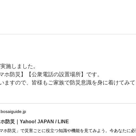
日光商事有限会社
ントの
業務内容
プライバシー・ポリシー
会社概要
お問い合わせ
を実施しました。
マホ防災】【公衆電話の設置場所】です。
いますので、皆様もご家族で防災意識を身に着けてみて
bosaiguide.jp
防災｜Yahoo! JAPAN / LINE
マホ防災」で災害ごとに役立つ知識や機能を見てみよう。今あなたに必